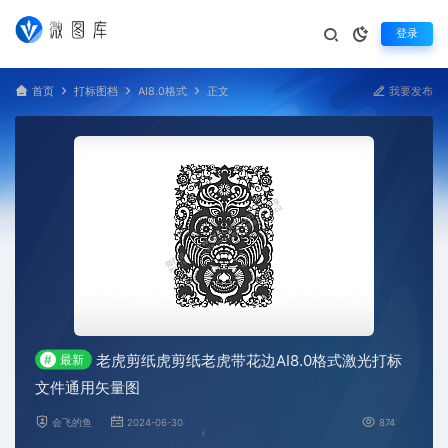
登录
首页
打标图档
AI8.0格式
正文
我要发布
老虎剪纸虎剪纸老虎带花边AI8.0格式激光打标
#
最新
文件通用矢量图
会飞的鱼
2024-06-30
874