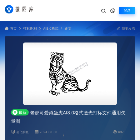
登录
首页
打标图档
AI8.0格式
正文
我要发布
老虎可爱蹲坐虎AI8.0格式激光打标文件通用矢
#
最新
量图
会飞的鱼
2024-06-30
637