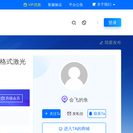
关于我们
VIP优惠
客服验证
平台公告
登录
我要发布
0格式激光
升级会员
会飞的鱼
联系Ta
关注Ta
发私信
进入TA的商铺