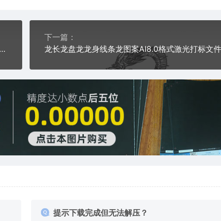
下一篇：
鱼跳水鲤鱼儿线条图水珠水花AI8.0格式激光打标文件通用矢量图
提示下载完成但无法解压？