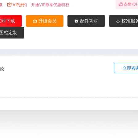
点赞 (
0
)
点
VIP折扣
开通VIP尊享优惠特权
立即下载
升级会员
配件耗材
校准服
图档定制
立即咨
论