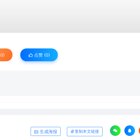
0)
点赞 (
0
)
生成海报
复制本文链接