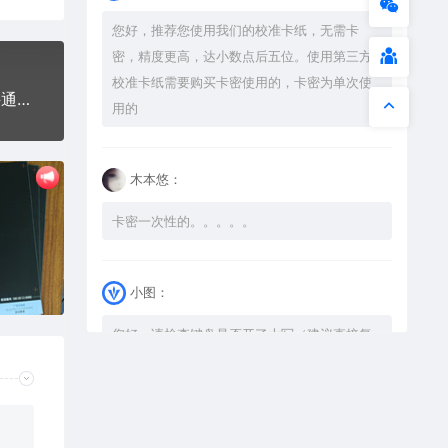
您好，推荐您使用我们的校准卡纸，无需卡
密，精度更高，达小数点后五位。使用第三方
校准卡纸需要购买卡密使用的，卡密为单次使
龙长龙盘龙龙身线条龙图案AI8.0格式激光打标文件通用矢量图
用的
木本悠：
卡密一次性的。。。。。
小图：
您好，请检查键盘是否开了大写（建议直接复
制），如果还是不可以解压，请尝试升级解压
软件到最新版，或下载本站内winrar <a
href="https://www.vtocoo.com/4253.html"
target="_blank" rel="noopener ugc">解压