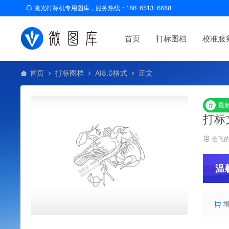
激光打标机专用图库，服务热线：186-6513-6688
首页
打标图档
校准服
首页
打标图档
AI8.0格式
正文
#
最
打标
会飞
温