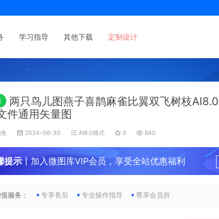
务
学习指导
其他下载
定制设计
两只鸟儿图燕子喜鹊麻雀比翼双飞树枝AI8.
新
文件通用矢量图
的鱼
2024-06-30
AI8.0格式
0
840
馨提示
丨加入微图库VIP会员，享受全站优惠福利
增值服务：
专享售后
专业操作指导
尊享会员折