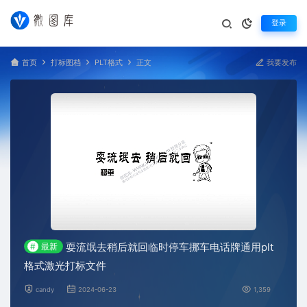
登录
首页
打标图档
PLT格式
正文
我要发布
耍流氓去稍后就回临时停车挪车电话牌通用plt
#
最新
格式激光打标文件
candy
2024-06-23
1,359