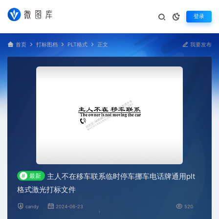
登录
首页
打标图档
PLT格式
正文
我要发布
主人不在移车联系临时停车挪车电话牌通用plt
#
最新
格式激光打标文件
candy
2024-06-23
520