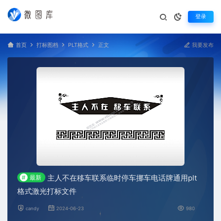
登录
首页
打标图档
PLT格式
正文
我要发布
主人不在移车联系临时停车挪车电话牌通用plt
#
最新
格式激光打标文件
candy
2024-06-23
980