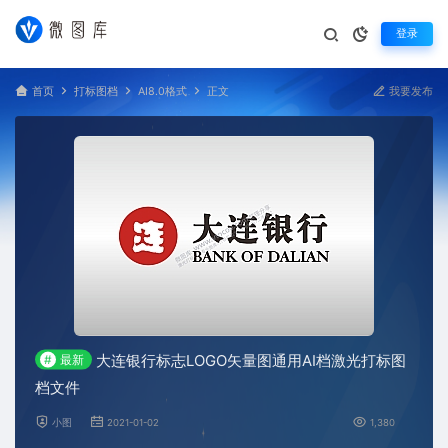
登录
首页
打标图档
AI8.0格式
正文
我要发布
大连银行标志LOGO矢量图通用AI档激光打标图
#
最新
档文件
小图
2021-01-02
1,380