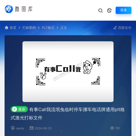
登录
首页
打标图档
PLT格式
正文
我要发布
有事Call我流氓兔临时停车挪车电话牌通用plt格
#
最新
式激光打标文件
candy
2024-06-23
791