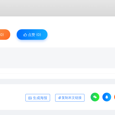
0)
点赞 (
0
)
生成海报
复制本文链接