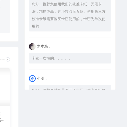
您好，推荐您使用我们的校准卡纸，无需卡
。
密，精度更高，达小数点后五位。使用第三方
校准卡纸需要购买卡密使用的，卡密为单次使
用的
木本悠：
卡密一次性的。。。。。
小图：
您好，请检查键盘是否开了大写（建议直接复
制），如果还是不可以解压，请尝试升级解压
软件到最新版，或下载本站内winrar <a
href="https://www.vtocoo.com/4253.html"
会
式激
target="_blank" rel="noopener ugc">解压
图