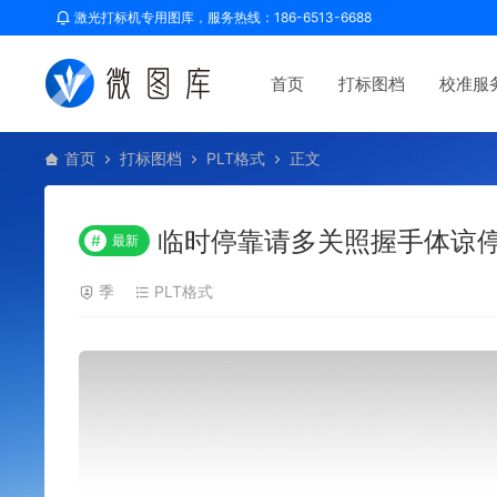
激光打标机专用图库，服务热线：186-6513-6688
首页
打标图档
校准服
首页
打标图档
PLT格式
正文
临时停靠请多关照握手体谅停
#
最新
季
PLT格式