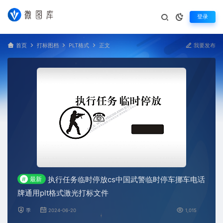
登录
首页
打标图档
PLT格式
正文
我要发布
执行任务临时停放cs中国武警临时停车挪车电话
#
最新
牌通用plt格式激光打标文件
季
2024-06-20
1,015