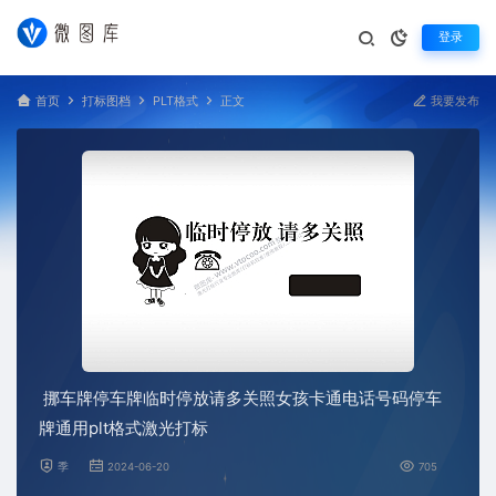
登录
首页
打标图档
PLT格式
正文
我要发布
挪车牌停车牌临时停放请多关照女孩卡通电话号码停车
牌通用plt格式激光打标
季
2024-06-20
705