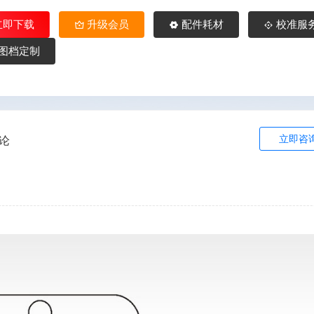
立即下载
升级会员
配件耗材
校准服
图档定制
立即咨
论