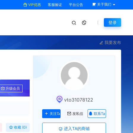
关于我们
VIP优惠
客服验证
平台公告
登录
我要发布
图
升级会员
vto31078122
联系Ta
关注Ta
发私信
收藏 (0)
进入TA的商铺