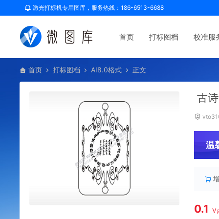
激光打标机专用图库，服务热线：186-6513-6688
首页
打标图档
校准服
首页
打标图档
AI8.0格式
正文
古诗
vto31
温
0.1
V