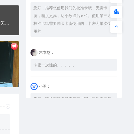
您好，推荐您使用我们的校准卡纸，无需卡
密，精度更高，达小数点后五位。使用第三方
花开富贵锦鲤汽车挂件AI8.0格式激光打标文件通用矢量图
校准卡纸需要购买卡密使用的，卡密为单次使
用的
木本悠：
卡密一次性的。。。。。
小图：
您好，请检查键盘是否开了大写（建议直接复
制），如果还是不可以解压，请尝试升级解压
软件到最新版，或下载本站内winrar <a
href="https://www.vtocoo.com/4253.html"
target="_blank" rel="noopener ugc">解压