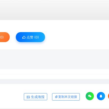
0)
点赞 (
0
)
生成海报
复制本文链接