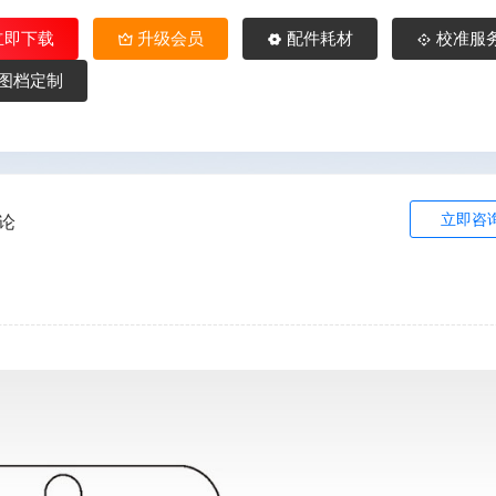
立即下载
升级会员
配件耗材
校准服
图档定制
立即咨
论