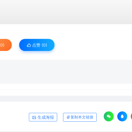
0)
点赞 (
0
)
生成海报
复制本文链接