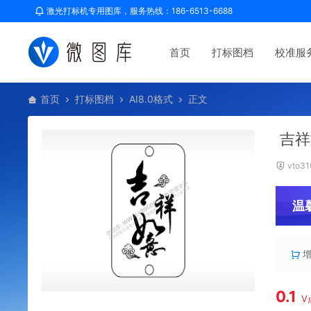
激光打标机专用图库，服务热线：186-6513-6688
首页
打标图档
校准服
首页
打标图档
AI8.0格式
正文
吉祥
vto31
温
0.1
V