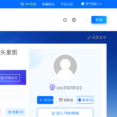
关于我们
VIP优惠
客服验证
平台公告
登录
我要发布
用矢量图
升级会员
vto31078122
联系Ta
关注Ta
发私信
收藏 (0)
进入TA的商铺