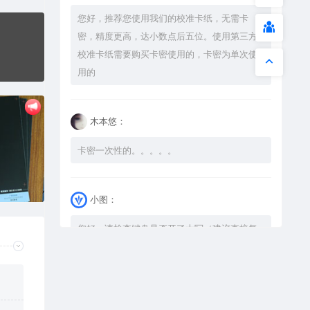
您好，推荐您使用我们的校准卡纸，无需卡
密，精度更高，达小数点后五位。使用第三方
图
校准卡纸需要购买卡密使用的，卡密为单次使
用的
木本悠：
卡密一次性的。。。。。
小图：
您好，请检查键盘是否开了大写（建议直接复
制），如果还是不可以解压，请尝试升级解压
软件到最新版，或下载本站内winrar <a
href="https://www.vtocoo.com/4253.html"
target="_blank" rel="noopener ugc">解压