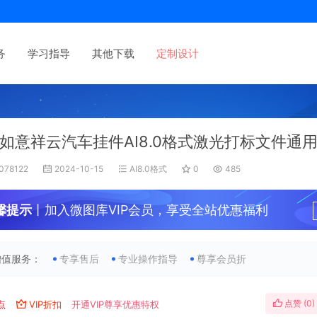
务
学习指导
其他下载
定制设计
如意祥云汽车挂件AI8.0格式激光打标文件通
078122
2024-10-15
AI8.0格式
0
485
馨提示
丨加入微图库VIP会员，享受全站优惠福利
增值服务：
专享售后
专业操作指导
尊享会员折
点赞 (
0
)
点
VIP折扣
开通VIP尊享优惠特权