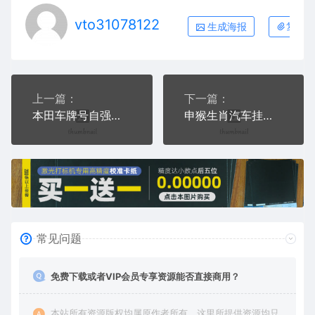
vto31078122
生成海报
复制本
上一篇：
下一篇：
本田车牌号自强不息汽车挂件AI8.0格式激光打标文件通用矢量图
申猴生肖汽车挂件AI8.0格式激光打标文件通用矢量图
常见问题
免费下载或者VIP会员专享资源能否直接商用？
本站所有资源版权均属原作者所有，这里所提供资源均只