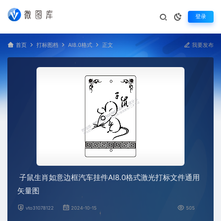
登录
首页
打标图档
AI8.0格式
正文
我要发布
子鼠生肖如意边框汽车挂件AI8.0格式激光打标文件通用
矢量图
vto31078122
2024-10-15
505