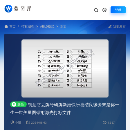
登录
首页
打标图档
AI8.0格式
正文
我要发布
钥匙防丢牌号码牌新婚快乐喜结良缘缘来是你一
#
最新
生一世矢量图镭射激光打标文件
小图
2024-06-13
1,357