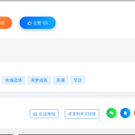
0)
点赞 (
0
)
玫瑰恋情
美梦成真
美满
节日
生成海报
复制本文链接