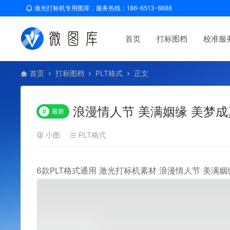
激光打标机专用图库，服务热线：186-6513-6688
首页
打标图档
校准服
首页
打标图档
PLT格式
正文
浪漫情人节 美满姻缘 美梦成
#
最新
小图
PLT格式
6款PLT格式通用 激光打标机素材
浪漫情人节
美满
姻