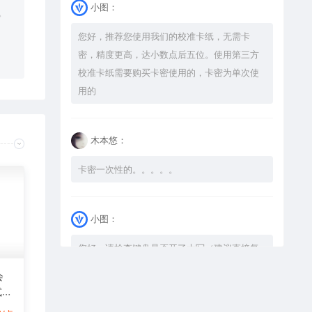
小图：
。
您好，推荐您使用我们的校准卡纸，无需卡
密，精度更高，达小数点后五位。使用第三方
校准卡纸需要购买卡密使用的，卡密为单次使
用的
木本悠：
卡密一次性的。。。。。
小图：
您好，请检查键盘是否开了大写（建议直接复
制），如果还是不可以解压，请尝试升级解压
会
软件到最新版，或下载本站内winrar <a
式激
href="https://www.vtocoo.com/4253.html"
图