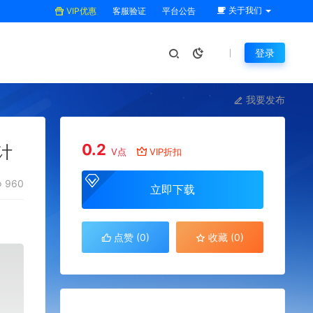
关于我们
VIP优惠
客服验证
平台公告
登录
我要发布
0.2
计
V点
VIP折扣
960
立即下载
点赞 (
0
)
收藏 (0)