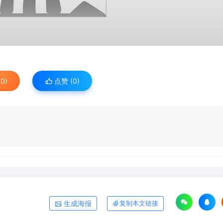
0)
点赞 (
0
)
生成海报
复制本文链接