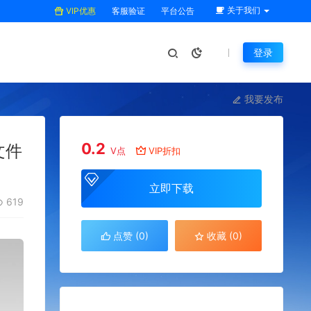
关于我们
VIP优惠
客服验证
平台公告
登录
我要发布
0.2
文件
V点
VIP折扣
立即下载
619
点赞 (
0
)
收藏 (0)