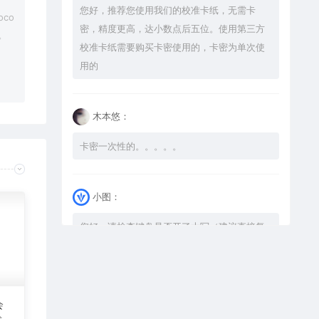
您好，推荐您使用我们的校准卡纸，无需卡
co
密，精度更高，达小数点后五位。使用第三方
。
校准卡纸需要购买卡密使用的，卡密为单次使
用的
木本悠：
卡密一次性的。。。。。
小图：
您好，请检查键盘是否开了大写（建议直接复
制），如果还是不可以解压，请尝试升级解压
软件到最新版，或下载本站内winrar <a
href="https://www.vtocoo.com/4253.html"
target="_blank" rel="noopener ugc">解压
会