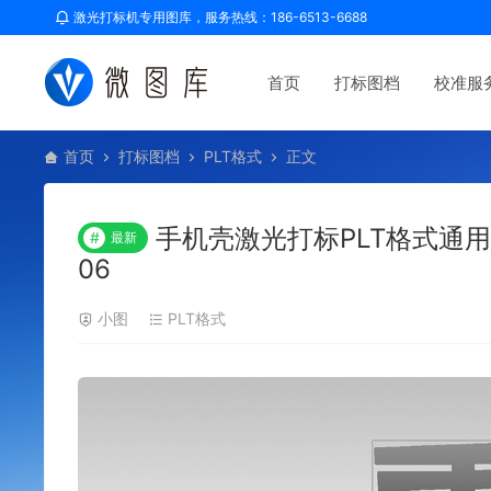
激光打标机专用图库，服务热线：186-6513-6688
首页
打标图档
校准服
首页
打标图档
PLT格式
正文
手机壳激光打标PLT格式通
#
最新
06
小图
PLT格式