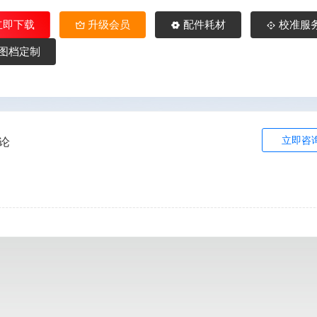
立即下载
升级会员
配件耗材
校准服
图档定制
立即咨
论