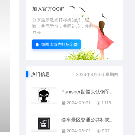
加入官方QQ群
分享最新激光打标机知识，经
验，共同学习，共同进步，共同
成长！
微图库激光打标②群
热门信息
2026年8月6日 星期四
Punisner骷髅头钛钢军牌项链AI8.0格式激光打标文件通用矢量图
2024-09-21
1,116
缆车景区交通公共标志生活日常公共图标系列布告栏黑色白色
2024-08-01
907