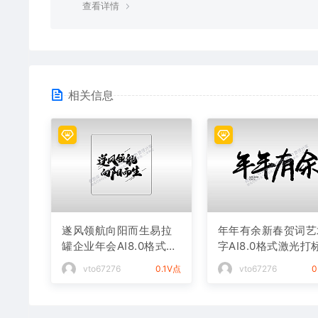
查看详情
相关信息
遂风领航向阳而生易拉
年年有余新春贺词艺
罐企业年会AI8.0格式激
字AI8.0格式激光打
光打标文件通用矢量图
件通用矢量图
vto67276
0.1V点
vto67276
0