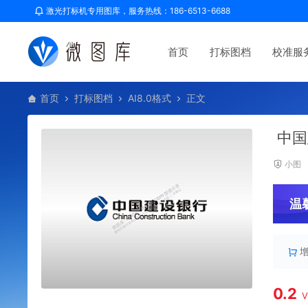
激光打标机专用图库，服务热线：186-6513-6688
首页
打标图档
校准服
首页
打标图档
AI8.0格式
正文
中国
小图
温
0.2