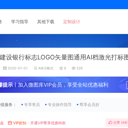
务
学习指导
其他下载
定制设计
建设银行标志LOGO矢量图通用AI档激光打标
2020-01-01
AI8.0格式
6
526
馨提示
丨加入微图库VIP会员，享受全站优惠福利
增值服务：
专享售后
专业操作指导
尊享会员折
点赞 (
48
)
V点
VIP折扣
开通VIP尊享优惠特权