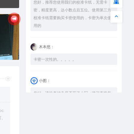
您好，推荐您使用我们的校准卡纸，无需卡
密，精度更高，达小数点后五位。使用第三方
校准卡纸需要购买卡密使用的，卡密为单次使
用的
木本悠：
卡密一次性的。。。。。
小图：
您好，请检查键盘是否开了大写（建议直接复
制），如果还是不可以解压，请尝试升级解压
软件到最新版，或下载本站内winrar <a
c
href="https://www.vtocoo.com/4253.html"
可。
target="_blank" rel="noopener ugc">解压
软件点击下载</a>