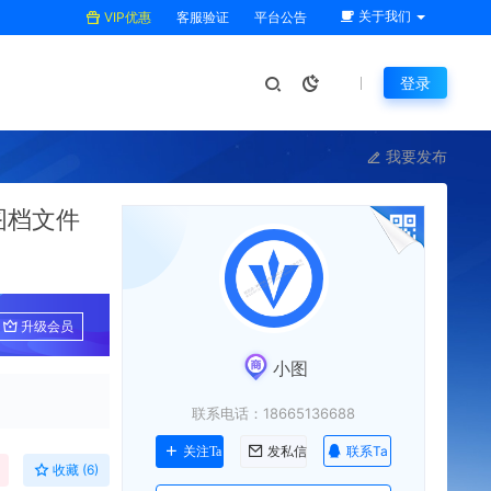
关于我们
VIP优惠
客服验证
平台公告
登录
我要发布
图档文件
升级会员
小图
联系电话：18665136688
联系Ta
关注Ta
发私信
收藏 (6)