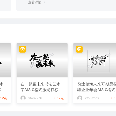
查看详情
术
在一起赢未来书法艺术
前途似海未来可期易
标文
字AI8.0格式激光打标文
罐企业年会AI8.0格
件通用矢量图
光打标文件通用矢量
.1V点
vto67276
0.1V点
vto67276
0.