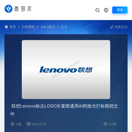
登录
首页
打标图档
AI8.0格式
正文
我要发布
联想Lenovo标志LOGO矢量图通用AI档激光打标图档文
件
小图
2021-01-01
3,299