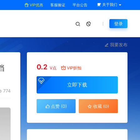
关于我们
VIP优惠
客服验证
平台公告
登录
我要发布
0.2
档
V点
VIP折扣
立即下载
774
点赞 (
0
)
收藏 (0)