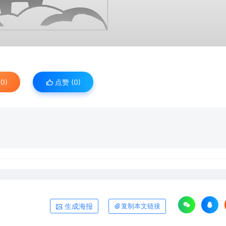
0)
点赞 (
0
)
生成海报
复制本文链接