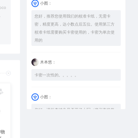
小图：
co
。
您好，推荐您使用我们的校准卡纸，无需卡
密，精度更高，达小数点后五位。使用第三方
校准卡纸需要购买卡密使用的，卡密为单次使
用的
木本悠：
卡密一次性的。。。。。
小图：
您好，请检查键盘是否开了大写（建议直接复
制），如果还是不可以解压，请尝试升级解压
软件到最新版，或下载本站内winrar <a
人物
href="https://www.vtocoo.com/4253.html"