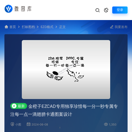
登录
首页
打标图档
EZD格式
正文
我要发布
金橙子EZCAD专用独享珍惜每一分一秒专属专
#
最新
注每一点一滴翅膀卡通图案设计
小图
2024-06-08
1,350