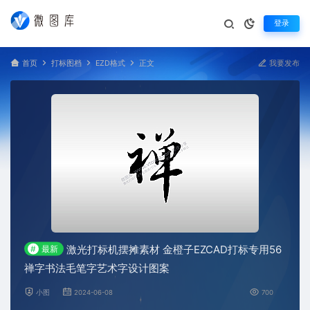
登录
首页
打标图档
EZD格式
正文
我要发布
激光打标机摆摊素材 金橙子EZCAD打标专用56
#
最新
禅字书法毛笔字艺术字设计图案
小图
2024-06-08
700