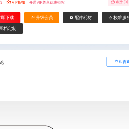
点赞 (
0
)
点
VIP折扣
开通VIP尊享优惠特权
立即下载
升级会员
配件耗材
校准服
图档定制
立即咨
论