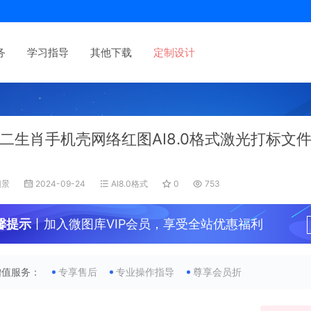
务
学习指导
其他下载
定制设计
二生肖手机壳网络红图AI8.0格式激光打标文
旧景
2024-09-24
AI8.0格式
0
753
馨提示
丨加入微图库VIP会员，享受全站优惠福利
增值服务：
专享售后
专业操作指导
尊享会员折