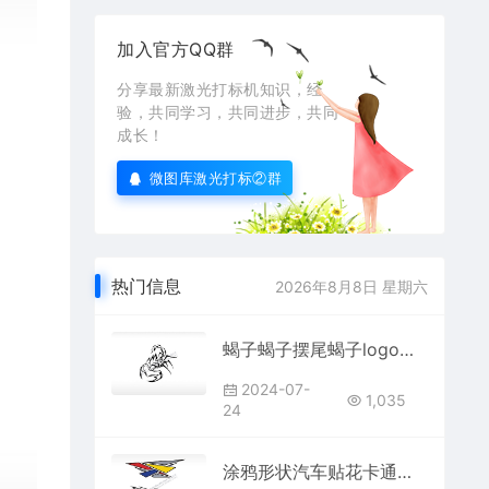
加入官方QQ群
分享最新激光打标机知识，经
验，共同学习，共同进步，共同
成长！
微图库激光打标②群
热门信息
2026年8月8日 星期六
蝎子蝎子摆尾蝎子logo节肢动物AI8.0格式激光打标文件通用矢量图
2024-07-
1,035
24
涂鸦形状汽车贴花卡通名图精品车贴精选