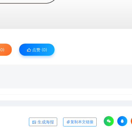
0)
点赞 (
0
)
生成海报
复制本文链接