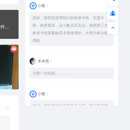
小图：
您好，推荐您使用我们的校准卡纸，无需卡
密，精度更高，达小数点后五位。使用第三方
公鸡十二生肖手机壳网络红图AI8.0格式激光打标文件通用矢量图
校准卡纸需要购买卡密使用的，卡密为单次使
用的
木本悠：
卡密一次性的。。。。。
小图：
您好，请检查键盘是否开了大写（建议直接复
制），如果还是不可以解压，请尝试升级解压
软件到最新版，或下载本站内winrar <a
href="https://www.vtocoo.com/4253.html"