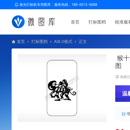
激光打标机专用图库，服务热线：186-6513-6688
首页
打标图档
校准服
首页
打标图档
AI8.0格式
正文
猴十
图
南栀
温