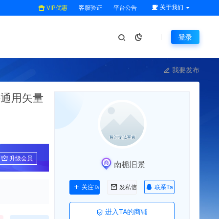
关于我们
VIP优惠
客服验证
平台公告
登录
我要发布
件通用矢量
升级会员
南栀旧景
联系Ta
关注Ta
发私信
进入TA的商铺