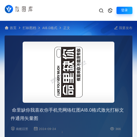
登录
首页
打标图档
AI8.0格式
正文
我要发布
命里缺你我喜欢你手机壳网络红图AI8.0格式激光打标文
件通用矢量图
南栀旧景
2024-09-24
366