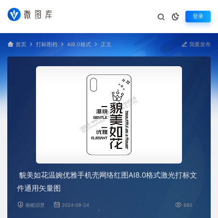
登录
首页
打标图档
AI8.0格式
正文
我要发布
貌美如花温婉优雅手机壳网络红图AI8.0格式激光打标文
件通用矢量图
南栀旧景
2024-09-24
880