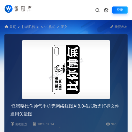
登录
首页
打标图档
AI8.0格式
正文
我要发布
怪我咯比你帅气手机壳网络红图AI8.0格式激光打标文件
通用矢量图
南栀旧景
2024-09-24
396