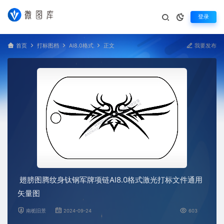
登录
首页
打标图档
AI8.0格式
正文
我要发布
翅膀图腾纹身钛钢军牌项链AI8.0格式激光打标文件通用
矢量图
南栀旧景
2024-09-24
603