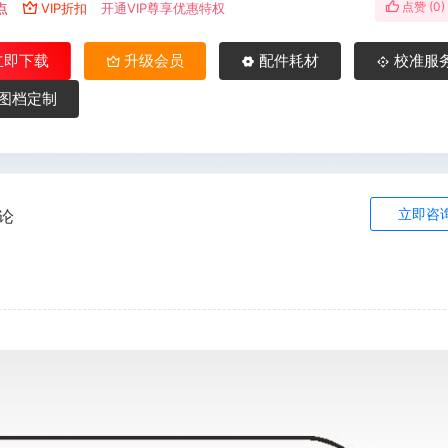
点赞 (
0
)
点
VIP折扣
开通VIP尊享优惠特权
立即下载
升级会员
配件耗材
校准服
图档定制
立即咨
论