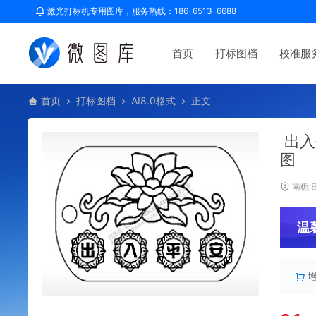
激光打标机专用图库，服务热线：186-6513-6688
首页
打标图档
校准服
首页
打标图档
AI8.0格式
正文
出入
图
南栀
温