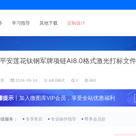
务
学习指导
其他下载
定制设计
平安莲花钛钢军牌项链AI8.0格式激光打标文
旧景
2024-09-24
AI8.0格式
0
883
馨提示
丨加入微图库VIP会员，享受全站优惠福利
增值服务：
专享售后
专业操作指导
尊享会员折