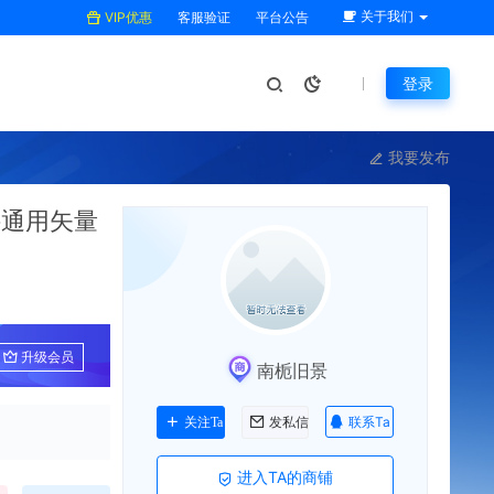
关于我们
VIP优惠
客服验证
平台公告
登录
我要发布
件通用矢量
升级会员
南栀旧景
联系Ta
关注Ta
发私信
进入TA的商铺