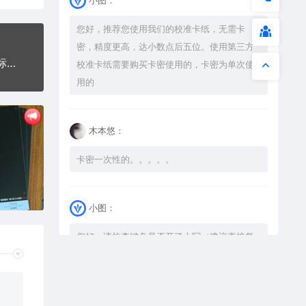
您好，推荐您使用我们的校准卡纸，无需卡
密，精度更高，达小数点后五位。使用第三方
战地WARGROUND钛钢军牌项链AI8.0格式激光打标文件通用矢量图
校准卡纸需要购买卡密使用的，卡密为单次使
用的
木本悠：
卡密一次性的。。。。。
小图：
您好，请检查键盘是否开了大写（建议直接复
制），如果还是不可以解压，请尝试升级解压
软件到最新版，或下载本站内winrar <a
href="https://www.vtocoo.com/4253.html"