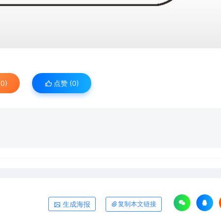
0)
点赞 (
0
)
生成海报
复制本文链接