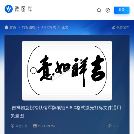
登录
首页
打标图档
AI8.0格式
正文
我要发布
吉祥如意祝福钛钢军牌项链AI8.0格式激光打标文件通用
矢量图
南栀旧景
2024-09-24
665