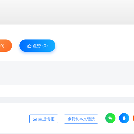
0)
点赞 (
0
)
生成海报
复制本文链接