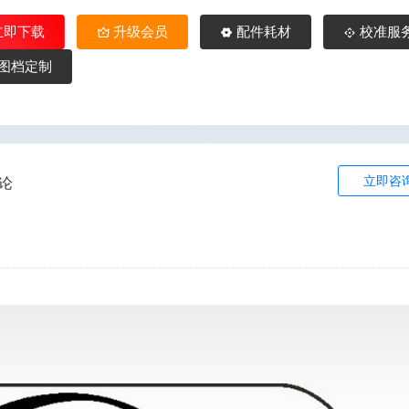
立即下载
升级会员
配件耗材
校准服
图档定制
立即咨
论