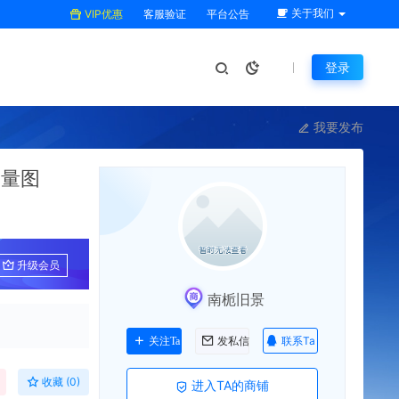
关于我们
VIP优惠
客服验证
平台公告
登录
我要发布
矢量图
升级会员
南栀旧景
联系Ta
关注Ta
发私信
收藏 (0)
进入TA的商铺