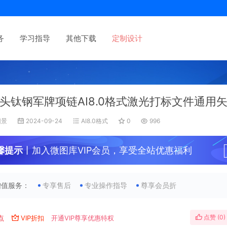
务
学习指导
其他下载
定制设计
头钛钢军牌项链AI8.0格式激光打标文件通用
旧景
2024-09-24
AI8.0格式
0
996
馨提示
丨加入微图库VIP会员，享受全站优惠福利
增值服务：
专享售后
专业操作指导
尊享会员折
点赞 (
0
)
点
VIP折扣
开通VIP尊享优惠特权