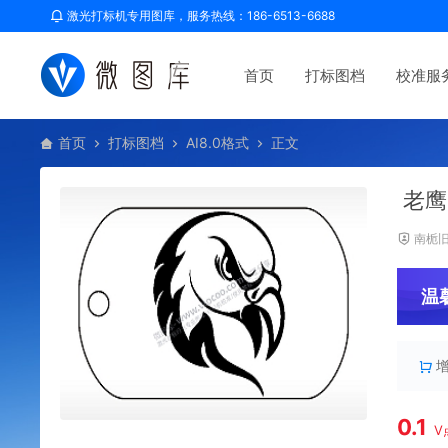
激光打标机专用图库，服务热线：186-6513-6688
首页
打标图档
校准服
首页
打标图档
AI8.0格式
正文
老鹰
南栀
温
0.1
V