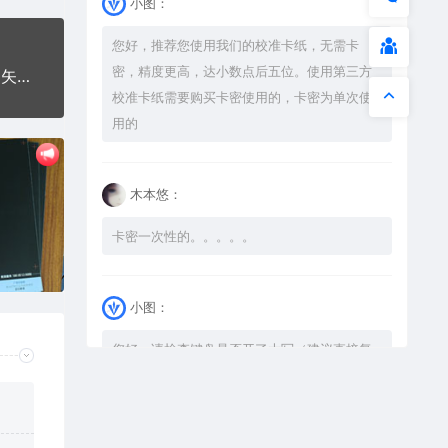
小图：
您好，推荐您使用我们的校准卡纸，无需卡
密，精度更高，达小数点后五位。使用第三方
一家三口钛钢军牌项链AI8.0格式激光打标文件通用矢量图
校准卡纸需要购买卡密使用的，卡密为单次使
用的
木本悠：
卡密一次性的。。。。。
小图：
您好，请检查键盘是否开了大写（建议直接复
制），如果还是不可以解压，请尝试升级解压
软件到最新版，或下载本站内winrar <a
href="https://www.vtocoo.com/4253.html"