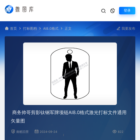
登录
首页
打标图档
AI8.0格式
正文
我要发布
商务帅哥剪影钛钢军牌项链AI8.0格式激光打标文件通用
矢量图
南栀旧景
2024-09-24
822