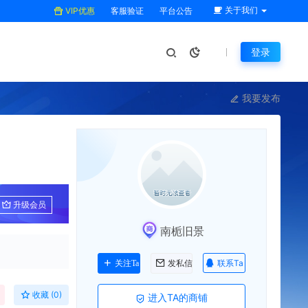
关于我们
VIP优惠
客服验证
平台公告
登录
我要发布
图
升级会员
南栀旧景
联系Ta
关注Ta
发私信
收藏 (0)
进入TA的商铺