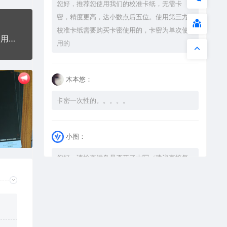
您好，推荐您使用我们的校准卡纸，无需卡
密，精度更高，达小数点后五位。使用第三方
校准卡纸需要购买卡密使用的，卡密为单次使
吉祥如意佛钛钢军牌项链AI8.0格式激光打标文件通用矢量图
用的
木本悠：
卡密一次性的。。。。。
小图：
您好，请检查键盘是否开了大写（建议直接复
制），如果还是不可以解压，请尝试升级解压
软件到最新版，或下载本站内winrar <a
href="https://www.vtocoo.com/4253.html"
target="_blank" rel="noopener ugc">解压
软件点击下载</a>