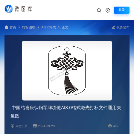
登录
首页
打标图档
AI8.0格式
正文
我要发布
中国结喜庆钛钢军牌项链AI8.0格式激光打标文件通用矢
量图
南栀旧景
2024-09-23
487