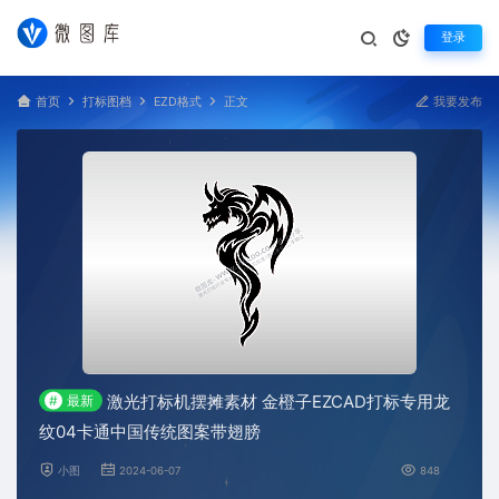
登录
首页
打标图档
EZD格式
正文
我要发布
激光打标机摆摊素材 金橙子EZCAD打标专用龙
#
最新
纹04卡通中国传统图案带翅膀
小图
2024-06-07
848