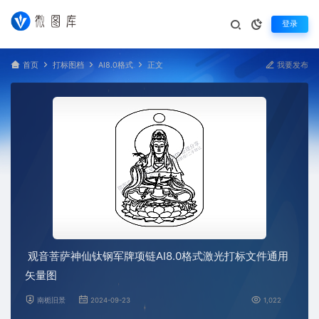
登录
首页
打标图档
AI8.0格式
正文
我要发布
观音菩萨神仙钛钢军牌项链AI8.0格式激光打标文件通用
矢量图
南栀旧景
2024-09-23
1,022