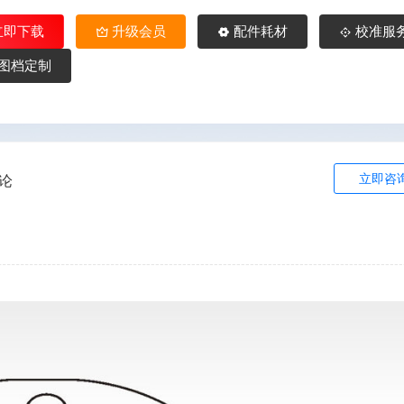
立即下载
升级会员
配件耗材
校准服
图档定制
立即咨
论