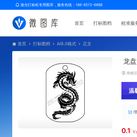
激光打标机专用图库，服务热线：186-6513-6688
首页
打标图档
校准服
首页
打标图档
AI8.0格式
正文
龙盘
南栀
温
0.1
V