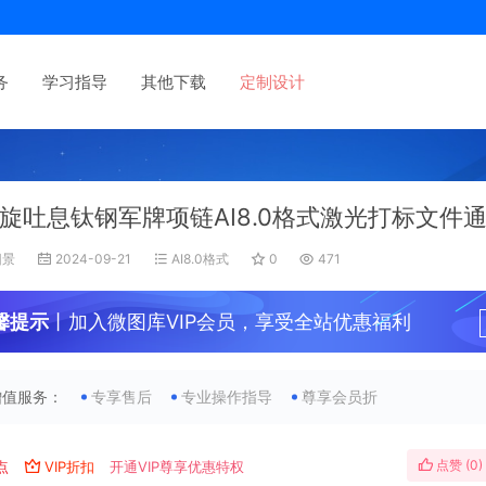
务
学习指导
其他下载
定制设计
旋吐息钛钢军牌项链AI8.0格式激光打标文件
旧景
2024-09-21
AI8.0格式
0
471
馨提示
丨加入微图库VIP会员，享受全站优惠福利
增值服务：
专享售后
专业操作指导
尊享会员折
点赞 (
0
)
点
VIP折扣
开通VIP尊享优惠特权