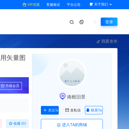
关于我们
VIP优惠
客服验证
平台公告
登录
我要发布
通用矢量图
升级会员
南栀旧景
联系Ta
关注Ta
发私信
收藏 (0)
进入TA的商铺