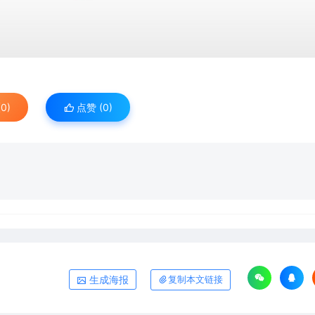
0)
点赞 (
0
)
生成海报
复制本文链接