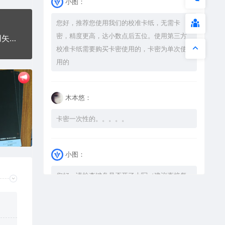
小图：
您好，推荐您使用我们的校准卡纸，无需卡
密，精度更高，达小数点后五位。使用第三方
神龙logo钛钢军牌项链AI8.0格式激光打标文件通用矢量图
校准卡纸需要购买卡密使用的，卡密为单次使
用的
木本悠：
卡密一次性的。。。。。
小图：
您好，请检查键盘是否开了大写（建议直接复
制），如果还是不可以解压，请尝试升级解压
软件到最新版，或下载本站内winrar <a
href="https://www.vtocoo.com/4253.html"