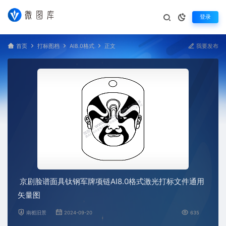
登录
首页
打标图档
AI8.0格式
正文
我要发布
京剧脸谱面具钛钢军牌项链AI8.0格式激光打标文件通用
矢量图
南栀旧景
2024-09-20
635