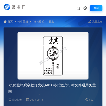
登录
首页
打标图档
AI8.0格式
正文
我要发布
棋优雅静观窄款打火机AI8.0格式激光打标文件通用矢量
图
南栀旧景
2024-09-14
692