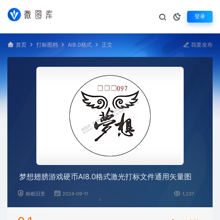
登录
首页
打标图档
AI8.0格式
正文
我要发布
梦想翅膀游戏硬币AI8.0格式激光打标文件通用矢量图
南栀旧景
2024-09-11
1,237