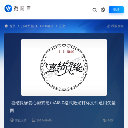
登录
首页
打标图档
AI8.0格式
正文
我要发布
喜结良缘爱心游戏硬币AI8.0格式激光打标文件通用矢量
图
南栀旧景
2024-09-10
905