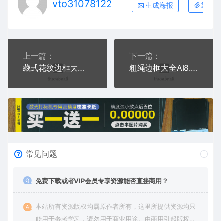
vto31078122
生成海报
复制本
上一篇：
下一篇：
藏式花纹边框大全AI8.0格式激光打标文件通用矢量图
粗绳边框大全AI8.0格式激光打标文件通用矢量图
常见问题
免费下载或者VIP会员专享资源能否直接商用？
本站所有资源版权均属原作者所有，这里所提供资源均只
能用于参考学习，请勿用于商业用途。由商用引起版权纠