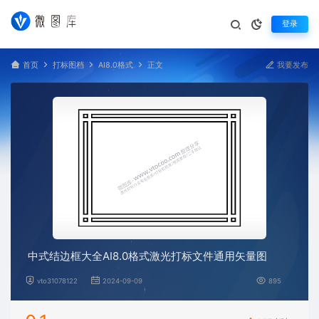
登录
首页
打标图档
AI8.0格式
正文
我要发布
中式结边框大全AI8.0格式激光打标文件通用矢量图
vto31078122
2024-09-09
895