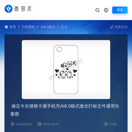
登录
首页
打标图档
AI8.0格式
正文
我要发布
缘定今生猪猪卡通手机壳AI8.0格式激光打标文件通用矢
量图
vto31078122
2024-09-07
1,208