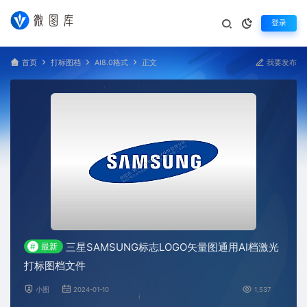
登录
首页
打标图档
AI8.0格式
正文
我要发布
三星SAMSUNG标志LOGO矢量图通用AI档激光
#
最新
打标图档文件
小图
2024-01-10
1,537