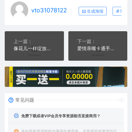
vto31078122
生成海报
复制本
上一篇：
下一篇：
像花儿一样绽放爱心KT卡通手机壳AI8.0格式激光打标文件通用矢量图
爱情亲嘴卡通手机壳AI8.0格式激光打标文件通用矢量图
常见问题
免费下载或者VIP会员专享资源能否直接商用？
本站所有资源版权均属原作者所有，这里所提供资源均只