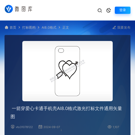
登录
首页
打标图档
AI8.0格式
正文
我要发布
一箭穿爱心卡通手机壳AI8.0格式激光打标文件通用矢量
图
vto31078122
2024-09-07
1,107