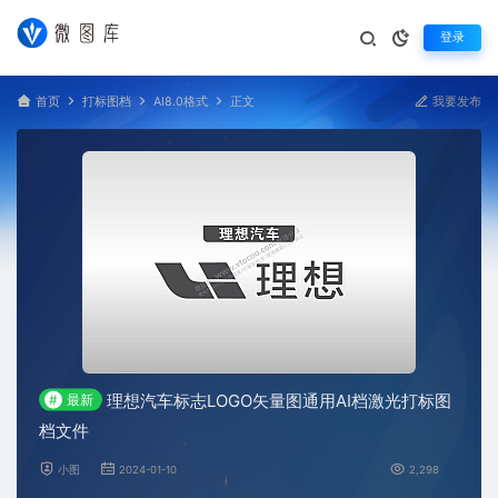
登录
首页
打标图档
AI8.0格式
正文
我要发布
理想汽车标志LOGO矢量图通用AI档激光打标图
#
最新
档文件
小图
2024-01-10
2,298