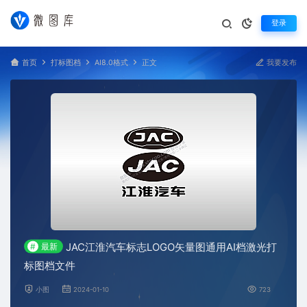
登录
首页
打标图档
AI8.0格式
正文
我要发布
JAC江淮汽车标志LOGO矢量图通用AI档激光打
#
最新
标图档文件
小图
2024-01-10
723