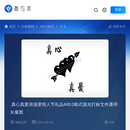
登录
首页
打标图档
AI8.0格式
正文
我要发布
真心真爱浪漫爱情人节礼品AI8.0格式激光打标文件通用
矢量图
南栀旧景
2024-09-05
635