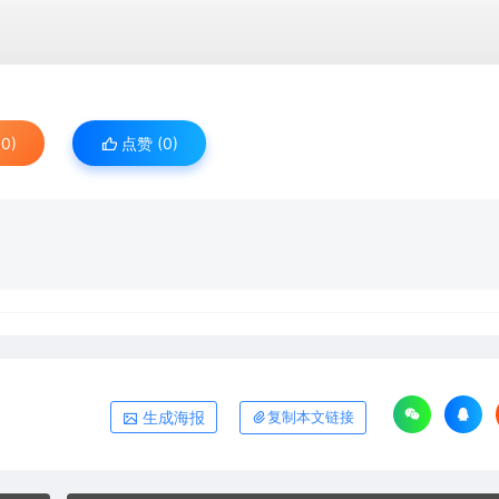
0)
点赞 (
0
)
生成海报
复制本文链接