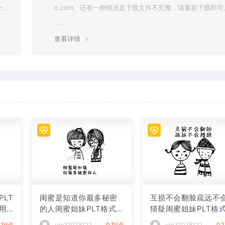
一切
o.com。还有一种情况是下载文件不完整，请重新下载即可
查看详情
LT
闺蜜是知道你最多秘密
互损不会翻脸疏远不
用
的人闺蜜姐妹PLT格式激
猜疑闺蜜姐妹PLT格
光打标文件通用矢量图
光打标文件通用矢量
.1V点
vto31078122
0.1V点
vto31078122
0.