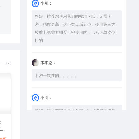
小图：
。
您好，推荐您使用我们的校准卡纸，无需卡
密，精度更高，达小数点后五位。使用第三方
校准卡纸需要购买卡密使用的，卡密为单次使
用的
木本悠：
卡密一次性的。。。。。
小图：
您好，请检查键盘是否开了大写（建议直接复
制），如果还是不可以解压，请尝试升级解压
会
软件到最新版，或下载本站内winrar <a
式激
href="https://www.vtocoo.com/4253.html"
图
1V点