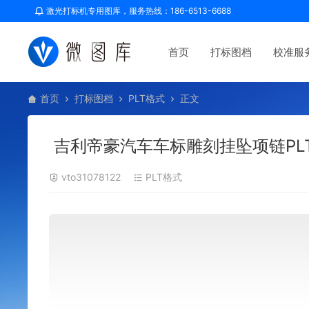
激光打标机专用图库，服务热线：186-6513-6688
首页
打标图档
校准服
首页
打标图档
PLT格式
正文
吉利帝豪汽车车标雕刻挂坠项链PL
vto31078122
PLT格式