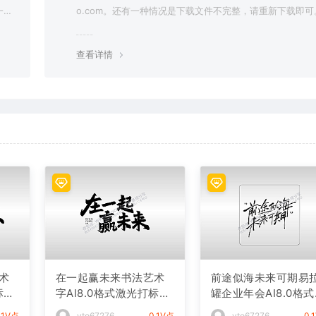
一切
o.com。还有一种情况是下载文件不完整，请重新下载即可
查看详情
术
在一起赢未来书法艺术
前途似海未来可期易
标文
字AI8.0格式激光打标文
罐企业年会AI8.0格
件通用矢量图
光打标文件通用矢量
.1V点
vto67276
0.1V点
vto67276
0.