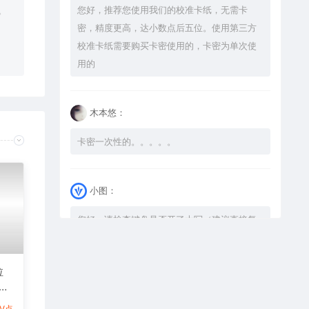
您好，推荐您使用我们的校准卡纸，无需卡
。
密，精度更高，达小数点后五位。使用第三方
校准卡纸需要购买卡密使用的，卡密为单次使
用的
木本悠：
卡密一次性的。。。。。
小图：
您好，请检查键盘是否开了大写（建议直接复
制），如果还是不可以解压，请尝试升级解压
软件到最新版，或下载本站内winrar <a
拉
href="https://www.vtocoo.com/4253.html"
式激
target="_blank" rel="noopener ugc">解压
图
1V点