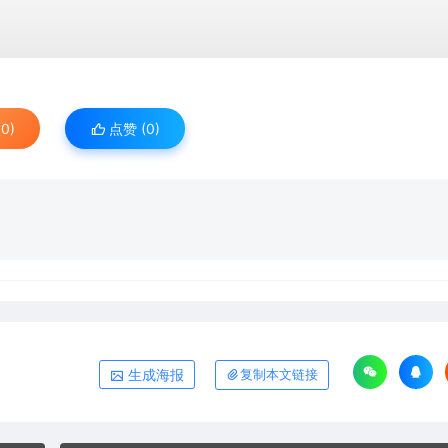
0)
点赞 (
0
)
生成海报
复制本文链接