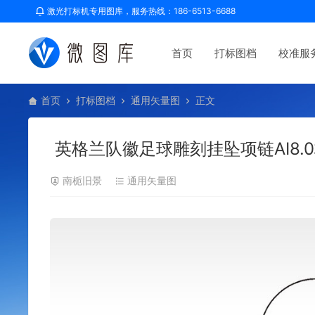
激光打标机专用图库，服务热线：186-6513-6688
首页
打标图档
校准服
首页
打标图档
通用矢量图
正文
英格兰队徽足球雕刻挂坠项链AI8
南栀旧景
通用矢量图