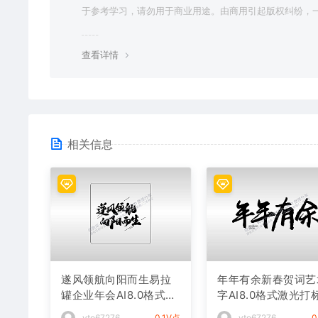
于参考学习，请勿用于商业用途。由商用引起版权纠纷，
责任由使用者承担。
查看详情
相关信息
遂风领航向阳而生易拉
年年有余新春贺词艺
罐企业年会AI8.0格式激
字AI8.0格式激光打
光打标文件通用矢量图
件通用矢量图
vto67276
0.1V点
vto67276
0