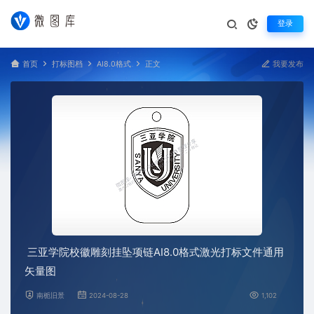
登录
首页
打标图档
AI8.0格式
正文
我要发布
三亚学院校徽雕刻挂坠项链AI8.0格式激光打标文件通用
矢量图
南栀旧景
2024-08-28
1,102